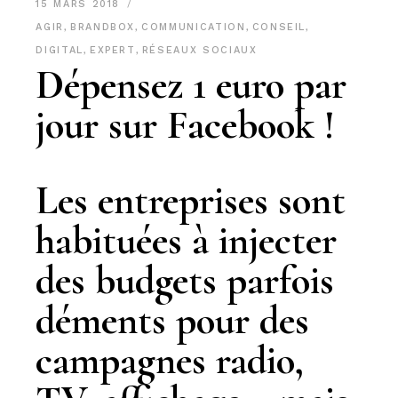
15 MARS 2018
AGIR
,
BRANDBOX
,
COMMUNICATION
,
CONSEIL
,
DIGITAL
,
EXPERT
,
RÉSEAUX SOCIAUX
Dépensez 1 euro par
jour sur Facebook !
Les entreprises sont
habituées à injecter
des budgets parfois
déments pour des
campagnes radio,