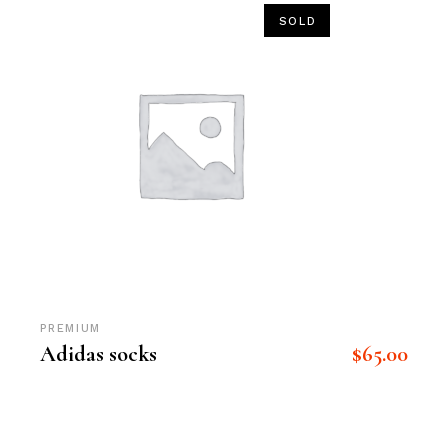
SOLD
PREMIUM
$
65.00
Adidas socks